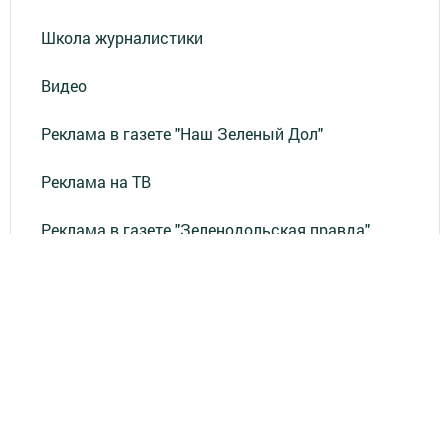
Школа журналистики
Видео
Реклама в газете "Наш Зеленый Дол"
Реклама на ТВ
Реклама в газете "Зеленодольская правда"
Документы
Привет из СССР
Зеленодольская красавица
Фотолетопись Героев