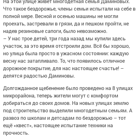
На этой улице живёт многодетная семья Даминовых.
Что такое бездорожье, члены семьи испытали на себе в
полной мере. Весной и осенью машины не могли
проехать, застревали в грязи, да и пешком пройти, не
надев резиновые сапоги, было невозможно.
– У нас трое детей, три года назад мы купили здесь
участок, за это время отстроили дом. Всё бы хорошо,
но улица была просто в ужасном состоянии: каждую
весну нас затапливало. То, что появилось отличное
дорожное покрытие, для нас настоящее счастье! –
делятся радостью Даминовы.
Долгожданное щебенение было проведено на 8 улицах
микрорайона, теперь жители могут с комфортом
добираться до своих домов. На новых улицах землю
под строительство выделили многодетным семьям. А
развоз по школам и детсадам по бездорожью – тот
ещё «квест», настоящее испытание техники на
прочность.