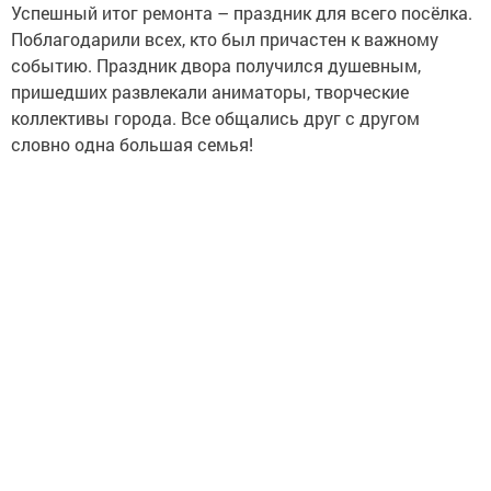
Успешный итог ремонта – праздник для всего посёлка.
Поблагодарили всех, кто был причастен к важному
событию. Праздник двора получился душевным,
пришедших развлекали аниматоры, творческие
коллективы города. Все общались друг с другом
словно одна большая семья!
Михаил АФАНАСЬЕВ, глава ЗМР:
– Проделана большая работа, уложено хорошее,
качественное основание. Сюда уже надо было давно
зайти, но одновременно проводить ремонт везде не
получается, поэтому делаем поэтапно, постепенно.
Сейчас освоили восемь улиц, потом продолжим идти
дальше, а затем и заасфальтируем.
Следите за самым важным и интересным в