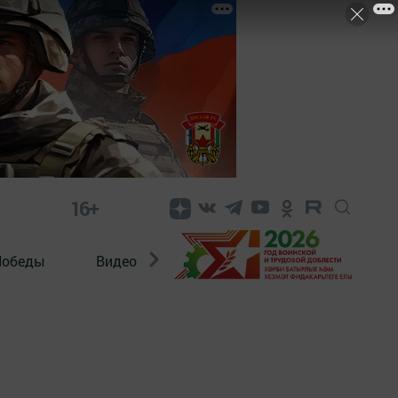
16+
Победы
Видео
Конкурсы
ЭтноДети