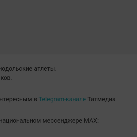
енодольские атлеты.
ков.
интересным в
Telegram-канале
Татмедиа
в национальном мессенджере MАХ: