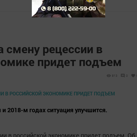
а смену рецессии в
номике придет подъем
813
0
 и 2018-м годах ситуация улучшится.
сии в российской экономике придет подъем. Об