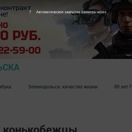
6
Автоматическое закрытие баннера через
ЬСКА
збука
⁠Зеленодольск: качество жизни
80 лет 
е конькобежцы