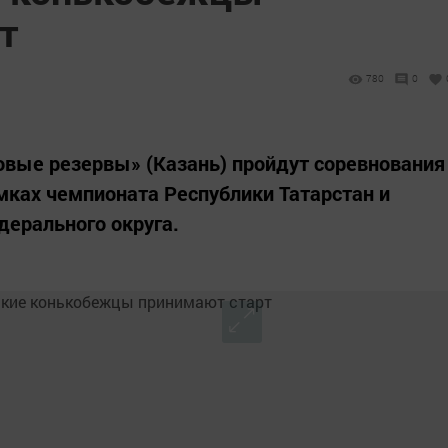
т
780
0
довые резервы» (Казань) пройдут соревнования
мках чемпионата Республики Татарстан и
дерального округа.