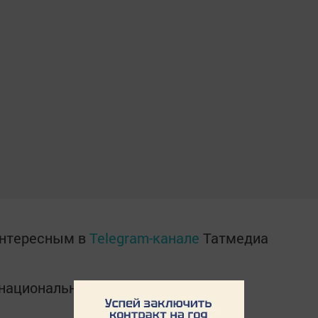
интересным в
Telegram-канале
Татмедиа
в национальном мессенджере MАХ: