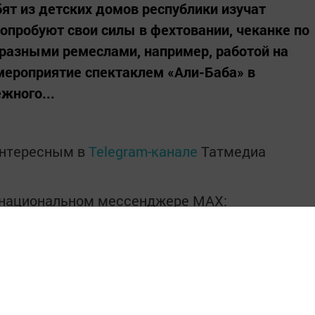
бят из детских домов республики изучат
попробуют свои силы в фехтовании, чеканке по
 разными ремеслами, например, работой на
мероприятие спектаклем «Али-Баба» в
жного...
интересным в
Telegram-канале
Татмедиа
в национальном мессенджере MАХ:
льска вы можете узнать в нашем
 читайте нас в
«Дзен»
.