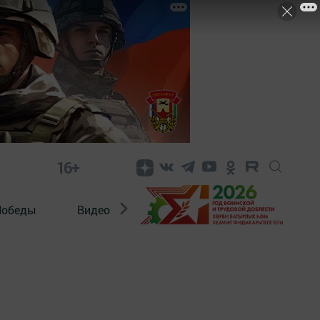
16+
Победы
Видео
Конкурсы
ЭтноДети