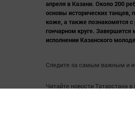
апреля в Казани. Около 200 ре
основы исторических танцев, 
коже, а также познакомятся с
гончарном круге. Завершится 
исполнении Казанского молоде
Следите за самым важным и 
Читайте новости Татарстана 
https://max.ru/tatmedia
Теперь
новости Зеленодо
Telegram-канале
,
а также