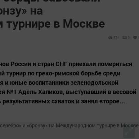
онзу» на
турнире в Москве
924
0
онов России и стран СНГ приехали помериться
 турнир по греко-римской борьбе среди
бя и юные воспитанники зеленодольской
я №1 Адель Халиков, выступавший в весовой
ь результативных схваток и занял второе...