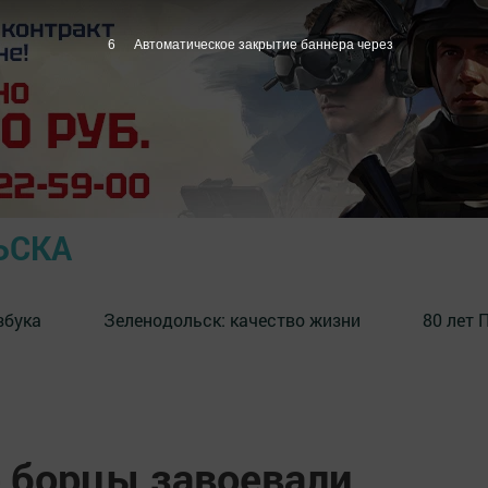
5
Автоматическое закрытие баннера через
ЬСКА
збука
⁠Зеленодольск: качество жизни
80 лет 
 борцы завоевали