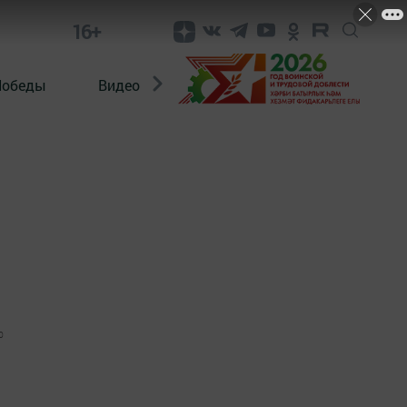
16+
Победы
Видео
Конкурсы
ЭтноДети
0