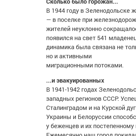
Сколько было горожан...
В 1944 году в Зеленодольске ж
— в поселке при железнодорож
жителей неуклонно сокращалос
появился на свет 541 младене
динамика была связана не тол
но и активными
миграционными потоками.
...и эвакуированных
В 1941-1942 годах Зеленодоль
западных регионов СССР. Успе
Сталинградом и на Курской ду
Украины и Белоруссии способ
у беженцев и их постепенному
Ежемесячно наш город покидали