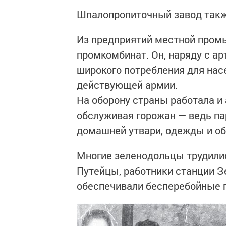
Шпалопропиточный завод такж
Из предприятий местной про
промкомбинат. Он, наряду с а
широкого потребления для нас
действующей армии.
На оборону страны работала и
обслуживая горожан — ведь па
домашней утвари, одежды и об
Многие зеленодольцы трудилис
Путейцы, работники станции З
обеспечивали бесперебойные п