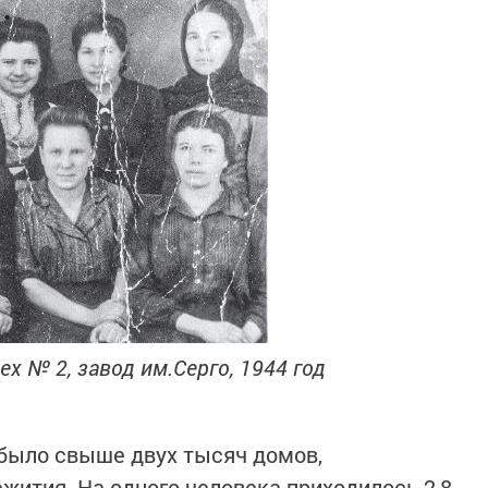
х № 2, завод им.Серго, 1944 год
 было свыше двух тысяч домов,
жития. На одного человека приходилось 2,8