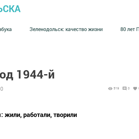
ЬСКА
збука
⁠Зеленодольск: качество жизни
80 лет 
од 1944-й
20
519
0
: жили, работали, творили