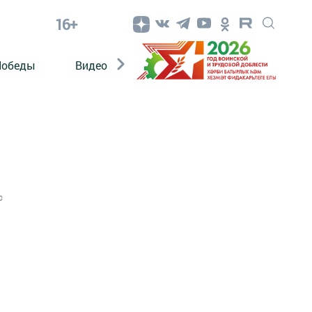
16+
Победы
Видео
Конкурсы
ЭтноДети
0