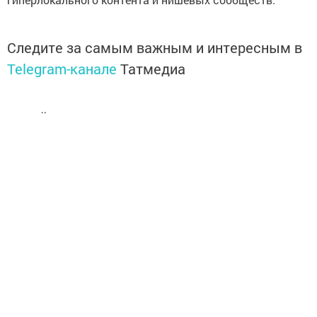
Следите за самым важным и интересным в
Telegram-канале
Татмедиа
Читайте новости Татарстана в
национальном мессенджере MАХ:
https://max.ru/tatmedia
Теперь
новости Зеленодольска вы
можете узнать в нашем
Telegram-
канале
,
а также читайте нас в
«Дзен»
.