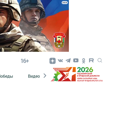
16+
Победы
Видео
Конкурсы
ЭтноДети