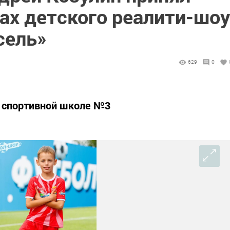
ах детского реалити-шоу
сель»
629
0
 спортивной школе №3