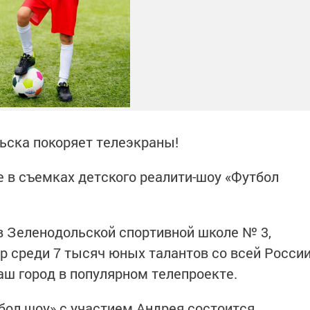
ьска покоряет телеэкраны!
е в съемках детского реалити-шоу «Футбол
в Зеленодольской спортивной школе № 3,
 среди 7 тысяч юных талантов со всей Росси
наш город в популярном телепроекте.
бол шоу» с участием Андрея состоится