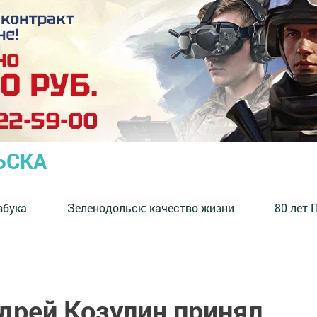
ЬСКА
збука
⁠Зеленодольск: качество жизни
80 лет 
дрей Козулин принял