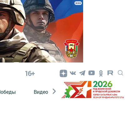
16+
Победы
Видео
Конкурсы
ЭтноДети