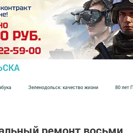
ЬСКА
збука
⁠Зеленодольск: качество жизни
80 лет 
альный ремонт восьми