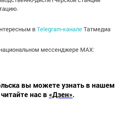
тацию.
интересным в
Telegram-канале
Татмедиа
в национальном мессенджере MАХ:
льска вы можете узнать в нашем
 читайте нас в
«Дзен»
.