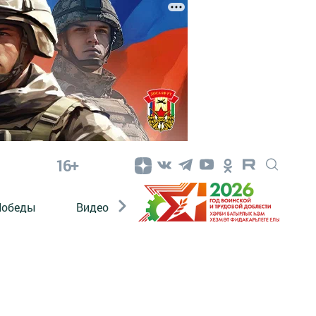
16+
Победы
Видео
Конкурсы
ЭтноДети