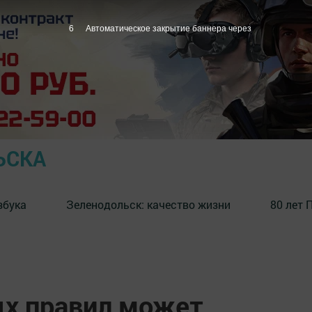
5
Автоматическое закрытие баннера через
ЬСКА
збука
⁠Зеленодольск: качество жизни
80 лет 
х правил может