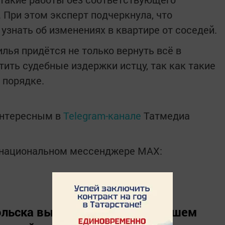
 При этом эксперт подчеркнула, что
узнать об изменениях в квартире от соседей.
лья придётся не только вернуть всё в
тить судебные издержки истцу, так как такие
 порядке.
интересным в
Telegram-канале
Татмедиа
в национальном мессенджере MАХ:
льска вы можете узнать в нашем