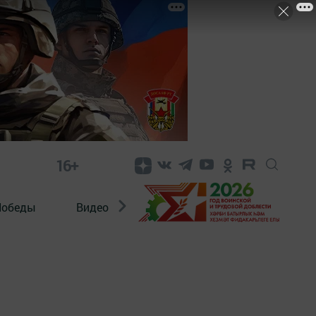
16+
Победы
Видео
Конкурсы
ЭтноДети