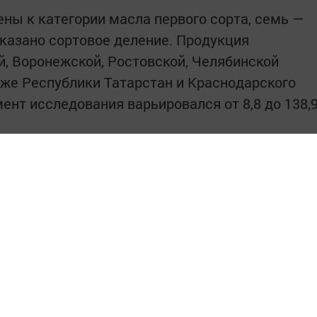
ены к категории масла первого сорта, семь —
указано сортовое деление. Продукция
й, Воронежской, Ростовской, Челябинской
кже Республики Татарстан и Краснодарского
ент исследования варьировался от 8,8 до 138,
исследования, 19 из 21 марок подсолнечного
м стандартам качества и могут претендовать
а качества. Среди брендов, успешно
метить «Я люблю готовить», «Злато», «Ласка»,
дрое лето», «Корона изобилия», «ВкусВилл»,
 «Красная цена», Mr. Ricco, «Миладора», Ideal,
Олейна». Бренд «Слобода» подтвердил право
ва на своей упаковке.