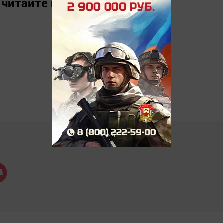
 читайте нас в
«Дзен»
.