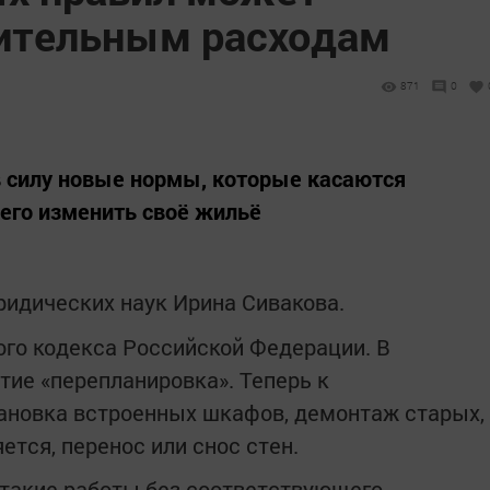
чительным расходам
871
0
 в силу новые нормы, которые касаются
го изменить своё жильё
идических наук Ирина Сивакова.
го кодекса Российской Федерации. В
тие «перепланировка». Теперь к
ановка встроенных шкафов, демонтаж старых,
тся, перенос или снос стен.
 такие работы без соответствующего