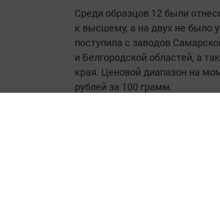
Среди образцов 12 были отнес
к высшему, а на двух не было 
поступила с заводов Самарско
и Белгородской областей, а та
края. Ценовой диапазон на мом
рублей за 100 грамм.
По результатам проведённого 
масла соответствовали высоки
на получение российского Знак
прошедших все тесты, можно от
«Аннинское», «Урожайное», «Ще
«Светлица», Spar, «Щедрый год»,
«Благо», «Золотая семечка», «
носить российский Знак качест