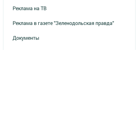
Реклама на ТВ
Реклама в газете "Зеленодольская правда"
Документы
Привет из СССР
Зеленодольская красавица
Фотолетопись Героев
Летопись мужества
«Где эта улица, где этот дом?»
Лица эпохи