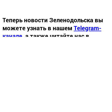
Теперь
новости Зеленодольска вы
можете узнать в нашем
Telegram-
канале
,
а также читайте нас в
«Дзен»
.
Новости СМИ2
Перейти на страницу новости