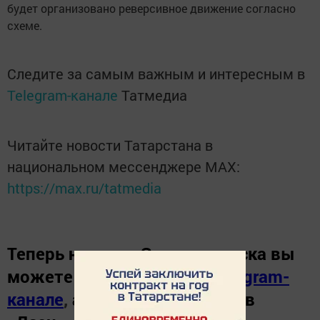
будет организовано реверсивное движение согласно
схеме.
Следите за самым важным и интересным в
Telegram-канале
Татмедиа
Читайте новости Татарстана в
национальном мессенджере MАХ:
https://max.ru/tatmedia
Теперь
новости Зеленодольска вы
можете узнать в нашем
Telegram-
канале
,
а также читайте нас в