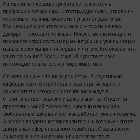
На одной из площадок ребята погружаются в
профессию ветеринара. Катетер, адреналин, атропин –
серьёзные термины вовсе не пугают слушателей.
Реанимация мохнатого манекена – пса по кличке
Джерри – проходит успешно. Искусственный пациент
позволяет отработать навыки интубации, ушивания ран
и даже прослушивания сердца и лёгких. Кто сказал, что
учиться скучно? Здесь каждый чувствует себя
настоящим спасателем в мире животных.
От медицины – к точным расчётам. Выпускников
кафедры землеустройства и кадастра Аграрного
университета сегодня с нетерпением ждут в
строительстве, геодезии и даже в шахтах. Студенты
привезли с собой тахеометр, нивелир и показали
любопытным школьникам, как работает умная техника.
А заодно продемонстрировали планы, которые чертят
для разных сфер народного хозяйства. Оказывается,
за каждым новым домом или дорогой стоит