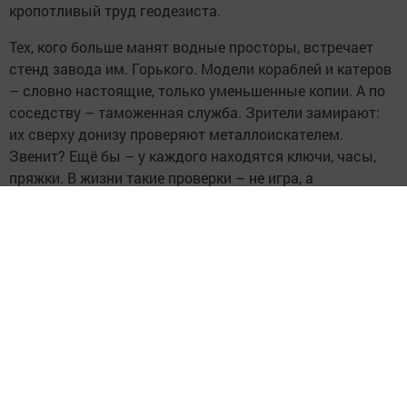
кропотливый труд геодезиста.
Тех, кого больше манят водные просторы, встречает
стенд завода им. Горького. Модели кораблей и катеров
– словно настоящие, только уменьшенные копии. А по
соседству – таможенная служба. Зрители замирают:
их сверху донизу проверяют металлоискателем.
Звенит? Ещё бы – у каждого находятся ключи, часы,
пряжки. В жизни такие проверки – не игра, а
возможность пресечь незаконный ввоз. Но на ярмарке
даже это превратилось в увлекательный квест.
Настоящий хит – площадка криминалистов. Здесь
специальной кисточкой с порошком можно снять
собственные отпечатки пальцев и… забрать их на
память! В виде брелока. Девятиклассница Арина
Нефёдова активно занимается спортом, но своё
будущее хочет связать именно с расследованиями.
Веские аргументы приготовили восемь учебных