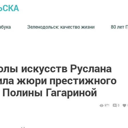
ЬСКА
збука
⁠Зеленодольск: качество жизни
80 лет 
лы искусств Руслана
ила жюри престижного
й Полины Гагариной
971
0