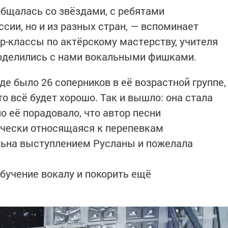
общалась со звёздами, с ребятами
ссии, но и из разных стран, — вспоминает
р-классы по актёрскому мастерству, учителя
оделились с нами вокальными фишками.
де было 26 соперников в её возрастной группе,
то всё будет хорошо. Так и вышло: она стала
но её порадовало, что автор песни
ически относящаяся к перепевкам
льна выступлением Русланы и пожелала
бучение вокалу и покорить ещё