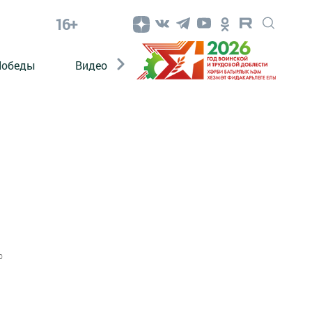
16+
Победы
Видео
Конкурсы
ЭтноДети
0