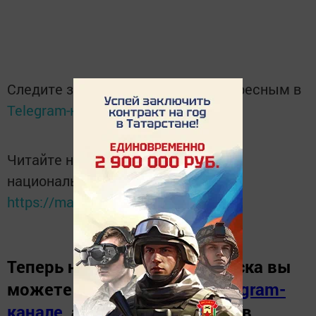
Следите за самым важным и интересным в
Telegram-канале
Татмедиа
Читайте новости Татарстана в
национальном мессенджере MАХ:
https://max.ru/tatmedia
Теперь
новости Зеленодольска вы
можете узнать в нашем
Telegram-
канале
,
а также читайте нас в