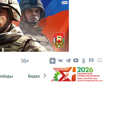
16+
Победы
Видео
Конкурсы
ЭтноДети