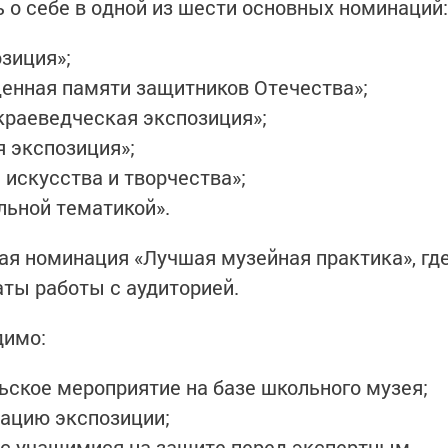
 о себе в одной из шести основных номинаций:
зиция»;
енная памяти защитников Отечества»;
краеведческая экспозиция»;
 экспозиция»;
 искусства и творчества»;
льной тематикой».
я номинация «Лучшая музейная практика», гд
ты работы с аудиторией.
димо:
ьское мероприятие на базе школьного музея;
ацию экспозиции;
 с учащимися на защите перед экспертным