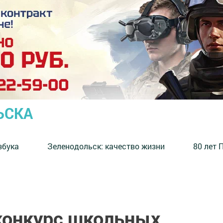
ЬСКА
збука
⁠Зеленодольск: качество жизни
80 лет 
конкурс школьных