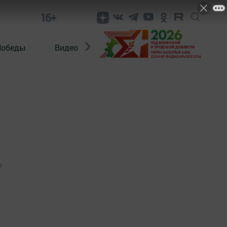
16+
Победы
Видео
Конкурсы
ЭтноДети
0