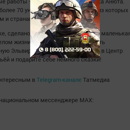
ные работы – Умница Даша, Скрипачка Анюта.
более 70 уникальных кукол, многие из которых
м и странам.
е, сделано с душой и верой в то, что маленька
елом жизни. Не упустите возможность
нную Эльвиры Хисамовой. Приходите в Центр
ьёй и подарите себе немного сказки!
интересным в
Telegram-канале
Татмедиа
в национальном мессенджере MАХ: