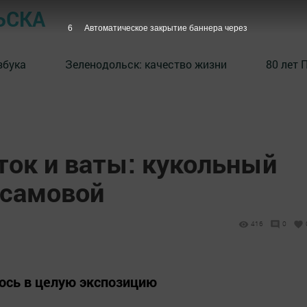
ЬСКА
5
Автоматическое закрытие баннера через
збука
⁠Зеленодольск: качество жизни
80 лет 
ток и ваты: кукольный
исамовой
416
0
лось в целую экспозицию