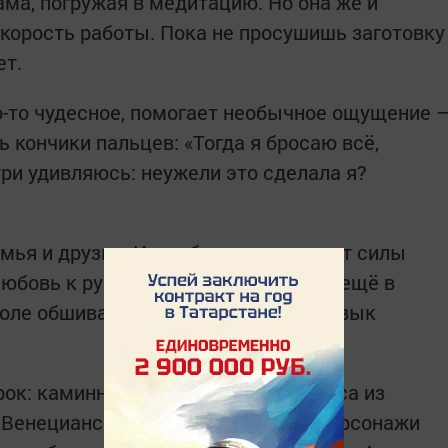
ама, погружая в медитацию. Но она же и
скорость работы. Пока не просушишь заготовку
ет.
то-то чудесное, помогает необычное ощущение 
 кончики пальцев: «Тогда я бросаю всё,
три удивляюсь: неужели это сделала я?
мья и друзья. Их любовь и вера дают силы
 любовь к рукоделию была заложена ещё в
коле обшивали кукол. Теперь этот навык
ок: каминные гномы, Рыбачок, Алиса из
, Венецианский карнавал, клоуны, персонажи