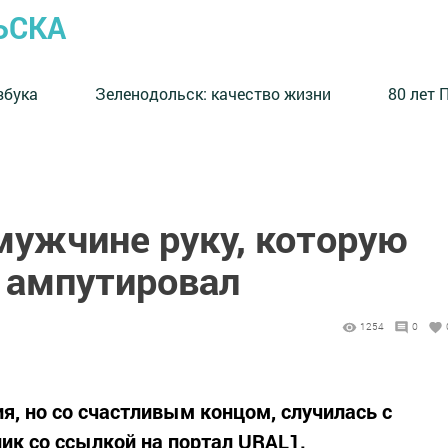
ЬСКА
збука
⁠Зеленодольск: качество жизни
80 лет 
мужчине руку, которую
м ампутировал
1254
0
я, но со счастливым концом, случилась с
ик со ссылкой на портал URAL1.