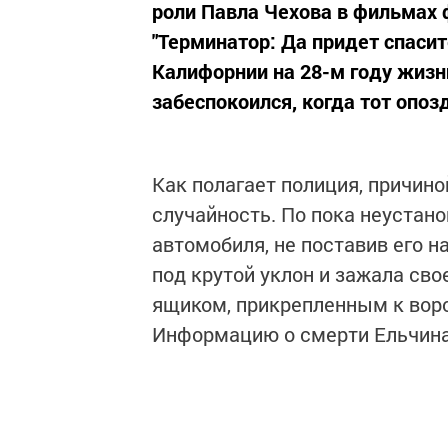
роли Павла Чехова в фильмах 
"Терминатор: Да придет спасит
Калифорнии на 28-м году жизн
забеспокоился, когда тот опозд
Как полагает полиция, причин
случайность. По пока неустан
автомобиля, не поставив его н
под крутой уклон и зажала св
ящиком, прикрепленным к вор
Информацию о смерти Ельчина 
Версия убийства не рассматри
Следите за самым важным и 