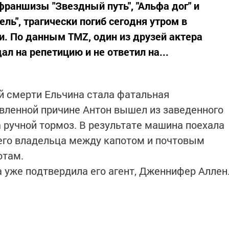
франшизы "Звездный путь", "Альфа дог" и
ель", трагически погиб сегодня утром в
и. По данным TMZ, один из друзей актера
ал на репетицию и не ответил на...
ой смерти Ельчина стала фатальная
овленной причине Антон вышел из заведенного
а ручной тормоз. В результате машина поехала
оего владельца между капотом и почтовым
отам.
уже подтвердила его агент, Дженнифер Аллен
вается, пишет издание.
интересным в
Telegram-канале
Татмедиа