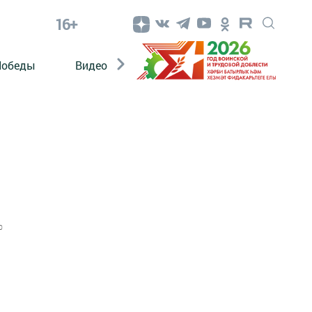
16+
Победы
Видео
Конкурсы
ЭтноДети
0