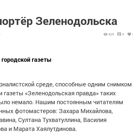
ортёр Зеленодольска
0
625
0
 городской газеты
рналистской среде, способные одним снимком
ии газеты «Зеленодольская правда» таких
было немало. Нашим постоянным читателям
нных фотомастеров: Захара Михайлова,
вина, Султана Тухватуллина, Василия
ва и Марата Хаялутдинова.