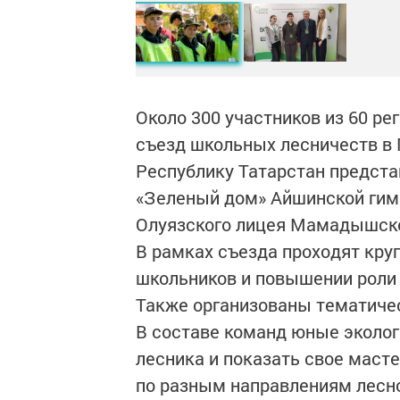
Около 300 участников из 60 ре
съезд школьных лесничеств в
Республику Татарстан предст
«Зеленый дом» Айшинской гимн
Олуязского лицея Мамадышско
В рамках съезда проходят кру
школьников и повышении роли 
Также организованы тематичес
В составе команд юные эколог
лесника и показать свое маст
по разным направлениям лесно