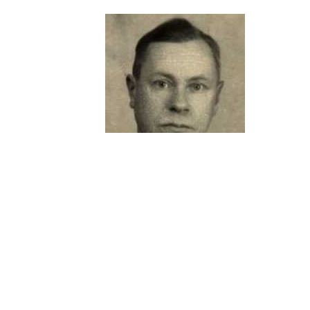
Николай Васильевич Косовских
Кто был пионером фотографии 
сегодня, благодаря находкам 