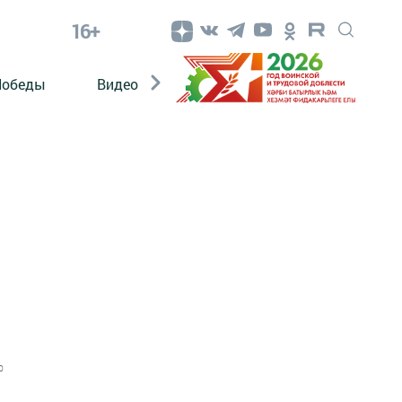
16+
Победы
Видео
Конкурсы
ЭтноДети
0