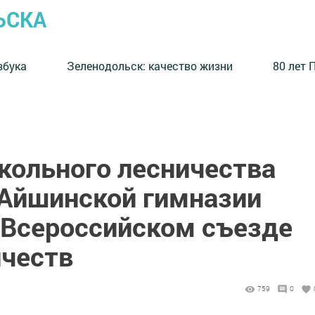
ЬСКА
збука
⁠Зеленодольск: качество жизни
80 лет 
кольного лесничества
Айшинской гимназии
I Всероссийском съезде
честв
759
0