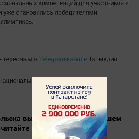
ссиональных компетенций для участников и
и уже становились победителями
билимпикс».
интересным в
Telegram-канале
Татмедиа
в национальном мессенджере MАХ:
льска вы можете узнать в нашем
 читайте нас в
«Дзен»
.