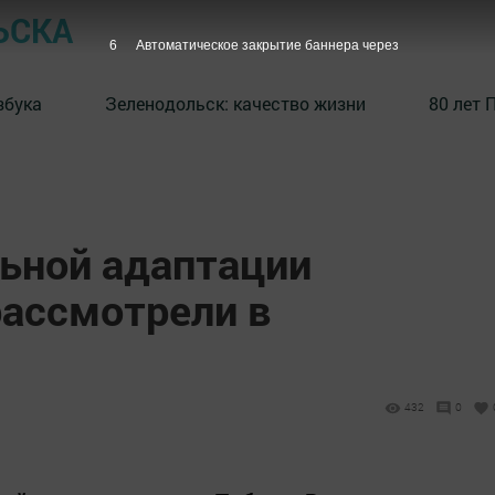
ЬСКА
5
Автоматическое закрытие баннера через
збука
⁠Зеленодольск: качество жизни
80 лет 
ьной адаптации
рассмотрели в
432
0