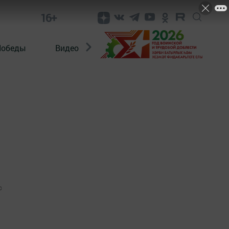
16+
Победы
Видео
Конкурсы
ЭтноДети
0