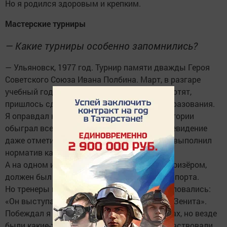
Но я родился здоровым и крепким.
Мастерские турниры
— Какие турниры особенно запомнились?
— Ульяновск, 1977 год. Турнир памяти дважды Героя
Советского Союза Ивана Полбина. Март, в разгаре
учебный год, из школы меня отпускать не хотят,
пришлось сделать обращение от отдела образования.
Я оправдал надежды: в своей весовой категории
обыграл всех соперников. Ульяновское телевидение
даже отметило мой успех. Тогда я впервые выполнил
норматив кандидата в мастера спорта.
А на одном из турниров стал серебряным призёром,
должен был получить уже звание мастера спорта.
Но тренеры конкурирующей команды пожаловались:
«Он выступает за «Буревестник», а сам из «Зенита».
Побеждал я и на других мастерских турнирах, но везде
были какие-то условия, например, чтобы участвовали