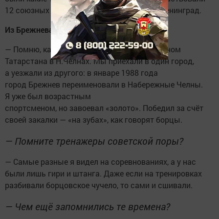
12 союзных республик, плюс Москва или Ленинград.
Из Брежнева в Челны
— Помню, как последний раз я стал чемпионом
Татарстана в Н.Челнах. Мы приехали в один город,
а уезжали из другого: в январе 1988 года
город Брежнев переименовали в Набережные Челны.
Я уже был возрастным
спортсменом, но завоевал «золото». Победил за счёт
своей закалки — «на зубах», как говорят борцы.
— Помните тренажеры советской поры?
— Самые разные я видел на соревнованиях, а у нас
были лишь гири и штанга. Даже если на тренировках
разбивали борцовское чучело, то сами и сшивали.
— Чем ещё запомнились те времена?