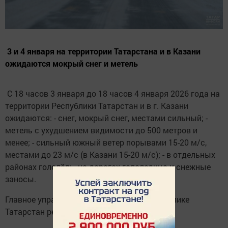
‎ ‎3 и 4 января на территории Татарстана и в Казани
ожидаются мокрый снег и метель
‎ ‎С 18 часов 3 января до 18 часов 4 января 2026 года на
территории Республики Татарстан и в г. Казани
ожидаются: ‎- снег, мокрый снег, местами сильный; ‎-
метель с ухудшением видимости до 500 метров и
менее; ‎- сильный южный ветер порывами 15-20 м/с,
местами до 23 м/с (в Казани 15-20 м/с); ‎- в отдельных
районах гололёд; ‎- на дорогах гололедица и снежные
заносы. ‎
‎Главное управление МЧС России по Республике
Татарстан рекомендует: ‎