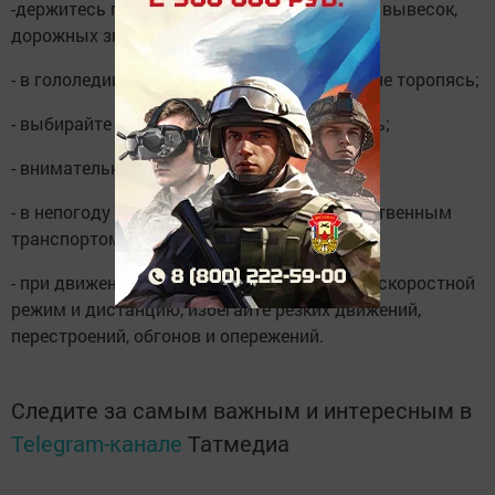
‎-держитесь подальше от рекламных щитов, вывесок,
дорожных знаков, линий электропередачи; ‎
- в гололедицу передвигайтесь осторожно, не торопясь;
‎- выбирайте удобную и нескользящую обувь;
‎- внимательно переходите дорогу; ‎
- в непогоду лучше воспользоваться общественным
транспортом; ‎
- при движении на автомобиле соблюдайте скоростной
режим и дистанцию, избегайте резких движений,
перестроений, обгонов и опережений.
Следите за самым важным и интересным в
Telegram-канале
Татмедиа