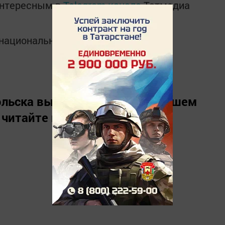
интересным в
Telegram-канале
Татмедиа
в национальном мессенджере MАХ:
льска вы можете узнать в нашем
 читайте нас в
«Дзен»
.