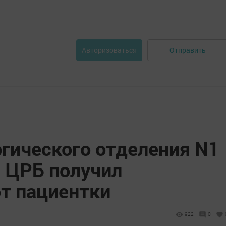
Отправить
Авторизоваться
ргического отделения N1
 ЦРБ получил
от пациентки
922
0