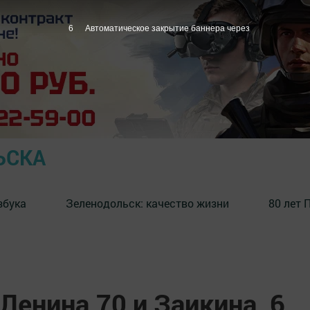
5
Автоматическое закрытие баннера через
ЬСКА
збука
⁠Зеленодольск: качество жизни
80 лет 
Ленина,70 и Заикина, 6