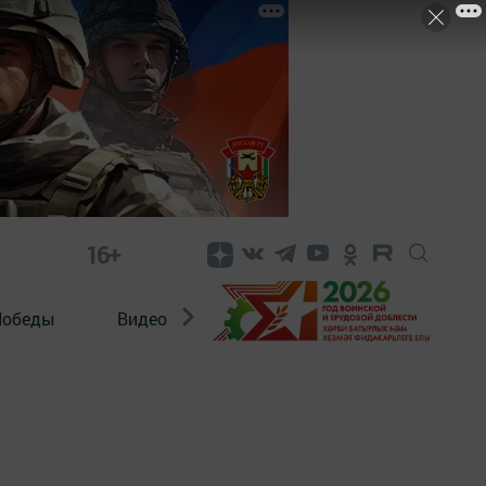
16+
Победы
Видео
Конкурсы
ЭтноДети