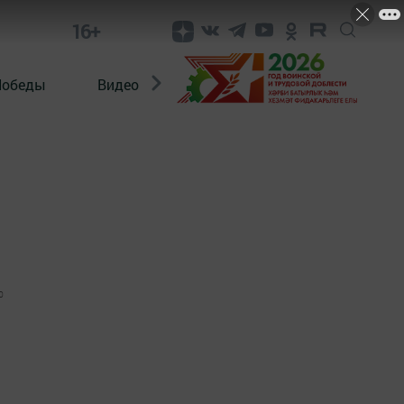
16+
Победы
Видео
Конкурсы
ЭтноДети
0