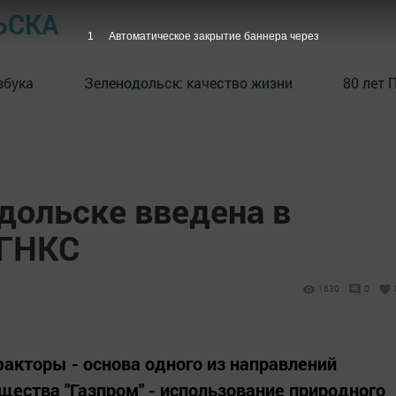
ЬСКА
1
Автоматическое закрытие баннера через
збука
⁠Зеленодольск: качество жизни
80 лет 
дольске введена в
АГНКС
1630
0
факторы - основа одного из направлений
щества "Газпром" - использование природного