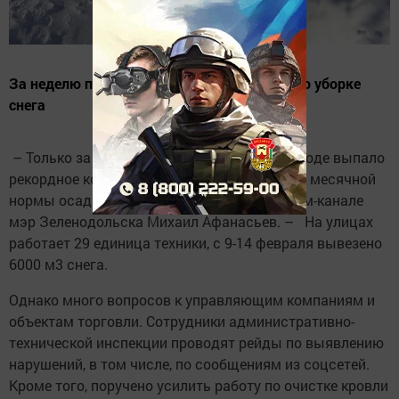
За неделю поступили десятки сообщений по уборке
снега
– Только за первые 2 недели февраля в городе выпало
рекордное количество снега - порядка 140% месячной
нормы осадков, – написал в своем телеграм-канале
мэр Зеленодольска Михаил Афанасьев. – На улицах
работает 29 единица техники, с 9-14 февраля вывезено
6000 м3 снега.
Однако много вопросов к управляющим компаниям и
объектам торговли. Сотрудники административно-
технической инспекции проводят рейды по выявлению
нарушений, в том числе, по сообщениям из соцсетей.
Кроме того, поручено усилить работу по очистке кровли