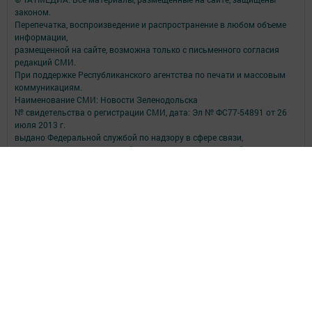
законом.
Перепечатка, воспроизведение и распространение в любом объеме
информации,
размещенной на сайте, возможна только с письменного согласия
редакций СМИ.
При поддержке Республиканского агентства по печати и массовым
коммуникациям.
Наименование СМИ: Новости Зеленодольска
№ свидетельства о регистрации СМИ, дата: Эл № ФС77-54891 от 26
июля 2013 г.
выдано Федеральной службой по надзору в сфере связи,
информационных технологий и массовых коммуникаций
ФИО главного редактора: Витовский Владимир Викторович
Адрес редакции: 422550, Татарстан Респ., Зеленодольский р-н, г.
Зеленодольск, ул. Ленина, д. 29
Телефон редакции: (84371) 5-38-55
e-mail: zpgazetan@mail.ru
Для сообщений о фактах коррупции zpgazetar@mail.ru
Учредитель СМИ: АО «ТАТМЕДИА»
Антикоррупционная политика
АО «ТАТМЕДИА» использует «cookie»
для персонализации сервисов и
удобства пользователей сайтом.
Использование «cookie» можно отменить в настройках браузера.