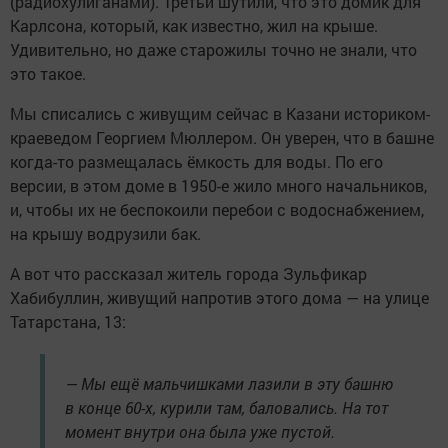
(радиохулиганами). Третьи шутили, что это домик для
Карлсона, который, как известно, жил на крыше.
Удивительно, но даже старожилы точно не знали, что
это такое.
Мы списались с живущим сейчас в Казани историком-
краеведом Георгием Мюллером. Он уверен, что в башне
когда-то размещалась ёмкость для воды. По его
версии, в этом доме в 1950-е жило много начальников,
и, чтобы их не беспокоили перебои с водоснабжением,
на крышу водрузили бак.
А вот что рассказал житель города Зульфикар
Хабибуллин, живущий напротив этого дома — на улице
Татарстана, 13:
— Мы ещё мальчишками лазили в эту башню
в конце 60-х, курили там, баловались. На тот
момент внутри она была уже пустой.