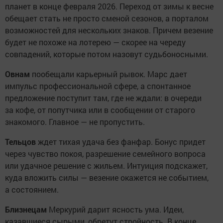
планет в конце февраля 2026. Переход от зимы к весне
обещает стать не просто сменой сезонов, а порталом
возможностей для нескольких знаков. Причем везение
будет не похоже на лотерею — скорее на череду
совпадений, которые потом назовут судьбоносными.
Овнам
пообещали карьерный рывок. Марс дает
импульс профессиональной сфере, а спонтанное
предложение поступит там, где не ждали: в очереди
за кофе, от попутчика или в сообщении от старого
знакомого. Главное — не пропустить.
Тельцов
ждет тихая удача без фанфар. Бонус придет
через чувство покоя, разрешение семейного вопроса
или удачное решение с жильем. Интуиция подскажет,
куда вложить силы — везение окажется не событием,
а состоянием.
Близнецам
Меркурий дарит ясность ума. Идеи,
казавшиеся сырыми, обретут стройность. В конце