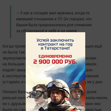
— У нас в соседях жил мужчина, когда-то
имевший отношение к ГО. Он говорил, что
башня была предназначена для слежения
за обстановкой в небе и на земле.
Когда проектировался дом № 22, радиолокация ещё
не была так развита, радары заменяли
звукоулавливатели. Эти устройства были похожи
на большие рупоры, с их помощью обнаруживали
подлёт авиации противника. А когда дом сдали
в эксплуатацию, стало ясно, что это оборудование
устарело, и надстройка на крыше оказалась не у дел.
Михаил Валентинович вспомнил, что в этом доме
раньше находилось бомбоубежище: будучи мальчиком,
он с друзьями не раз спускался в него. Сделано оно
было по самым высоким стандартам — с ёмкостью