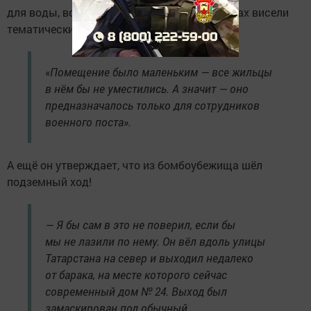
для воды, воздушными фильтрами, на стенах висели
тематические плакаты.
«Помещение было маленьким — все жильцы
в нём бы не уместились. А значит — оно
предназначалось только для сотрудников
военного поста».
А ещё он утверждает, что из бомбоубежища шёл
подземный ход!
— Я бы сам в это не поверил, если бы
мы не лазили по нему. Он вёл вдоль улицы
Татарстана на север и выходил недалеко
от барака, на месте которого сейчас
современный дом № 24. Выход был
замаскирован под обычный