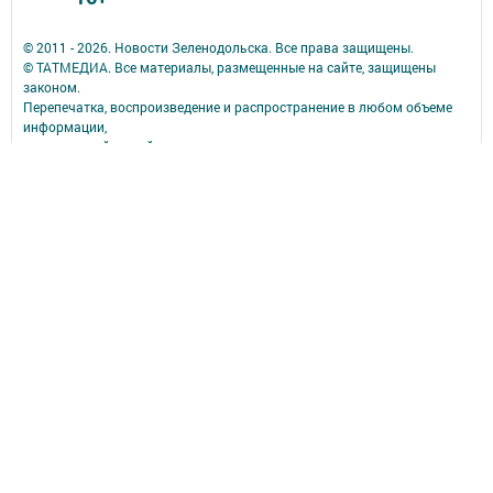
© 2011 - 2026. Новости Зеленодольска. Все права защищены.
© ТАТМЕДИА. Все материалы, размещенные на сайте, защищены
законом.
Перепечатка, воспроизведение и распространение в любом объеме
информации,
размещенной на сайте, возможна только с письменного согласия
редакций СМИ.
При поддержке Республиканского агентства по печати и массовым
коммуникациям.
Наименование СМИ: Новости Зеленодольска
№ свидетельства о регистрации СМИ, дата: Эл № ФС77-54891 от 26
июля 2013 г.
выдано Федеральной службой по надзору в сфере связи,
информационных технологий и массовых коммуникаций
ФИО главного редактора: Витовский Владимир Викторович
Адрес редакции: 422550, Татарстан Респ., Зеленодольский р-н, г.
Зеленодольск, ул. Ленина, д. 29
Телефон редакции: (84371) 5-38-55
e-mail: zpgazetan@mail.ru
Для сообщений о фактах коррупции zpgazetar@mail.ru
Учредитель СМИ: АО «ТАТМЕДИА»
Антикоррупционная политика