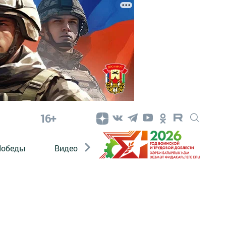
16+
Победы
Видео
Конкурсы
ЭтноДети