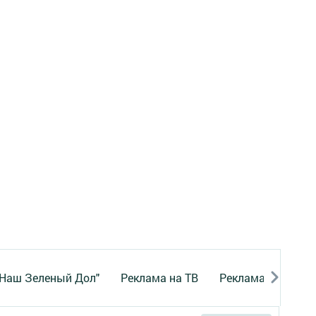
"Наш Зеленый Дол"
Реклама на ТВ
Реклама в газете