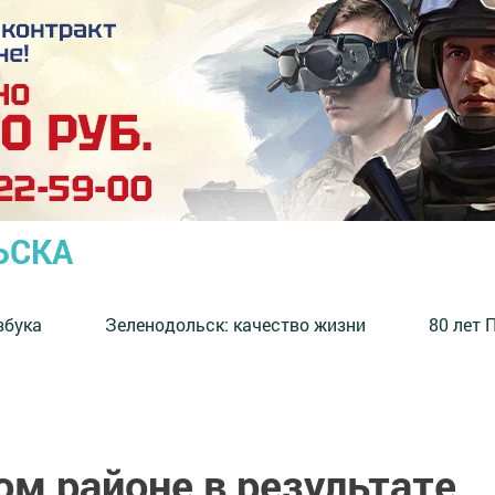
ЬСКА
збука
⁠Зеленодольск: качество жизни
80 лет 
м районе в результате