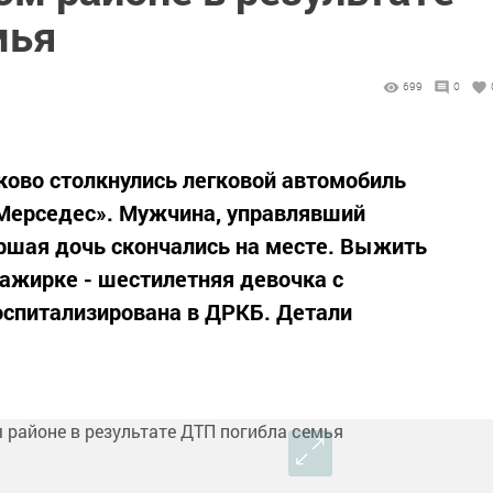
мья
699
0
аково столкнулись легковой автомобиль
«Мерседес». Мужчина, управлявший
таршая дочь скончались на месте. Выжить
ажирке - шестилетняя девочка с
спитализирована в ДРКБ. Детали