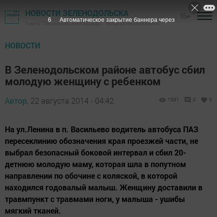
НОВОСТИ ЗЕЛЕНОДОЛЬСКА
16+
5
Автоматическое закрытие баннера через
Газета "Зеленодольская правда" - Зеленодольский район
НОВОСТИ
В Зеленодольском районе автобус сбил
молодую женщину с ребенком
Автор,
22 августа 2014 - 04:42
1031
0
0
На ул.Ленина в п. Васильево водитель автобуса ПАЗ
пересеклинию обозначения края проезжей части, не
выбрал безопасный боковой интервал и сбил 20-
детнюю молодую маму, которая шла в попутном
направлении по обочине с коляской, в которой
находился годовалый малыш. Женщину доставили в
травмпункт с травмами ноги, у малыша - ушибы
мягкий тканей.