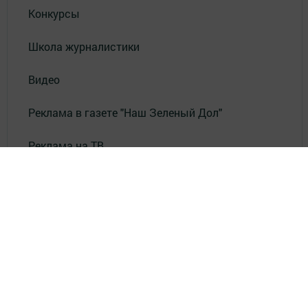
Конкурсы
Школа журналистики
Видео
Реклама в газете "Наш Зеленый Дол"
Реклама на ТВ
Реклама в газете "Зеленодольская правда"
Документы
Привет из СССР
Зеленодольская красавица