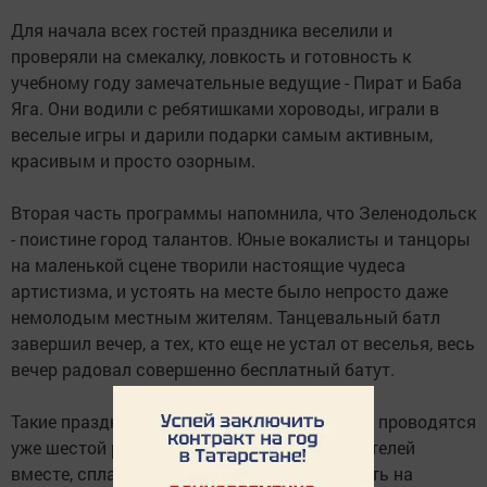
Для начала всех гостей праздника веселили и
проверяли на смекалку, ловкость и готовность к
учебному году замечательные ведущие - Пират и Баба
Яга. Они водили с ребятишками хороводы, играли в
веселые игры и дарили подарки самым активным,
красивым и просто озорным.
Вторая часть программы напомнила, что Зеленодольск
- поистине город талантов. Юные вокалисты и танцоры
на маленькой сцене творили настоящие чудеса
артистизма, и устоять на месте было непросто даже
немолодым местным жителям. Танцевальный батл
завершил вечер, а тех, кто еще не устал от веселья, весь
вечер радовал совершенно бесплатный батут.
Такие праздники, отметил Олег Москаленко, проводятся
уже шестой раз и каждый год собирают жителей
вместе, сплачивают их и помогают взглянуть на