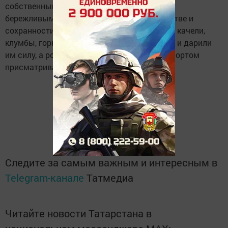
собственный двор по-новому, стать более
бережливыми и заботиться о благоустройстве и
сохранности инвентаря, чтобы долгие годы качели,
клумбы, горки, турники радовали малышню и дарили
им силу, а родителям - возможность с комфортом
присматривать за непоседами.
Следите за самым важным и интересным в
Telegram-канале
Татмедиа
Читайте новости Татарстана в