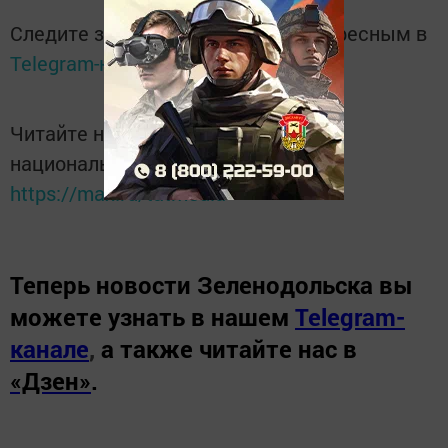
Следите за самым важным и интересным в
Telegram-канале
Татмедиа
Читайте новости Татарстана в
национальном мессенджере MАХ:
https://max.ru/tatmedia
Теперь
новости Зеленодольска вы
можете узнать в нашем
Telegram-
канале
,
а также читайте нас в
«Дзен»
.