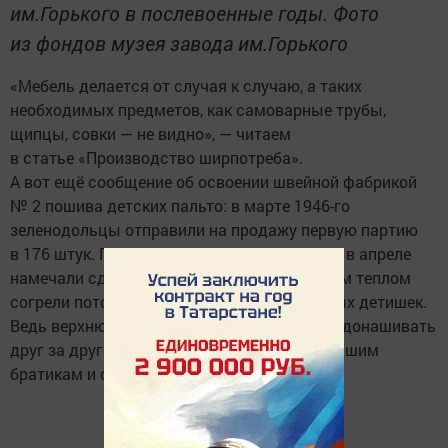
им.Горького в послевоенные годы. Фото
из фондов музея завода им.Горького
«Мебель делается от случая к случаю, а таких
необходимых предметов, как самоварные трубы,
щипцы, совки — не видно», — читаем
в статье «Производство ширпотреба».
А вот ещё сообщение об освоении швейной фабрикой
№ 2 пошива детских пальто: в марте 1946-го
зеленодольцы отправили на продажу первую партию
в 176 штук. Продукцию поставили на поток, в апреле
намечали сдать 1560 пальто, которые своим теплом
согрели потом не одну тысячу послевоенных детишек.
Ведь верхнюю одежду тогда было принято донашивать
друг за другом, передавая от старших младшим
братикам и сестрёнкам.