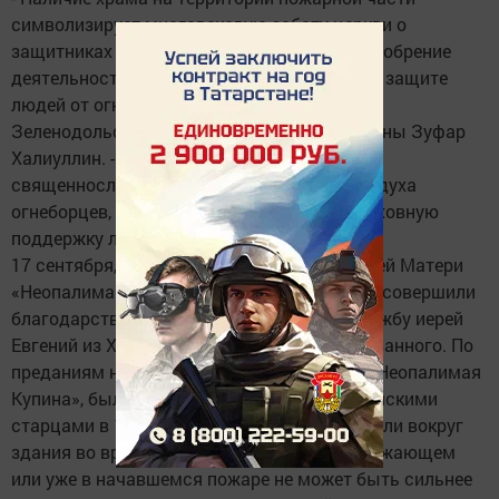
символизирует многовековую заботу церкви о
защитниках народа, олицетворяет собой одобрение
деятельности противопожарной службы по защите
людей от огня, - комментирует начальник
Зеленодольского гарнизона пожарной охраны Зуфар
Халиуллин. - Выполняя церковные обряды,
священнослужители заботятся о крепости духа
огнеборцев, их защите и спасении, дают духовную
поддержку личного состава.
17 сентября, в день праздника иконы Божией Матери
«Неопалимая Купина» в часовне гарнизона совершили
благодарственный молебен. Возглавил службу иерей
Евгений из Храма апостола Андрея Первозванного. По
преданиям на Русь икона Божией Матери «Неопалимая
Купина», была привезена из Синая палестинскими
старцами в 1390 году. С нею в руках обходили вокруг
здания во время пожара, считая, что в угрожающем
или уже в начавшемся пожаре не может быть сильнее