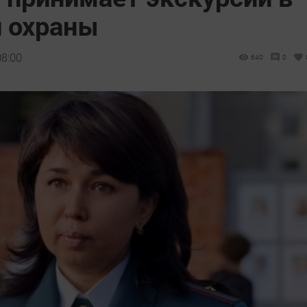
 охраны
08:00
640
0