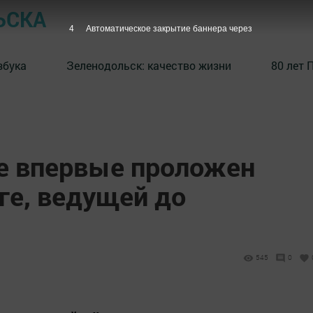
ЬСКА
3
Автоматическое закрытие баннера через
збука
⁠Зеленодольск: качество жизни
80 лет 
е впервые проложен
ге, ведущей до
545
0