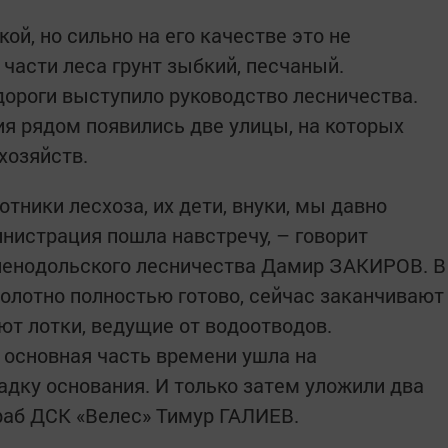
ой, но сильно на его качестве это не
 части леса грунт зыбкий, песчаный.
дороги выступило руководство лесничества.
ия рядом появились две улицы, на которых
хозяйств.
тники лесхоза, их дети, внуки, мы давно
инистрация пошла навстречу, – говорит
ленодольского лесничества Дамир ЗАКИРОВ. В
лотно полностью готово, сейчас заканчивают
ют лотки, ведущие от водоотводов.
 основная часть времени ушла на
адку основания. И только затем уложили два
раб ДСК «Велес» Тимур ГАЛИЕВ.