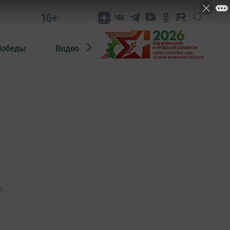
16+
Победы
Видео
Конкурсы
ЭтноДети
0