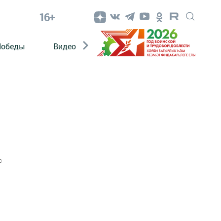
16+
Победы
Видео
Конкурсы
ЭтноДети
0