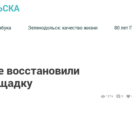
ЬСКА
збука
⁠Зеленодольск: качество жизни
80 лет 
е восстановили
ощадку
1274
0