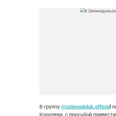
В группу
@zelenodolsk.officia
l
п
Королева, с просьбой привест