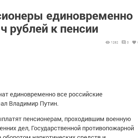
сионеры единовременно
ч рублей к пенсии
1282
0
учат единовременно все российские
сал Владимир Путин.
выплатят пенсионерам, проходившим военную
ренних дел, Государственной противопожарной
а оборотом наркотических средств и