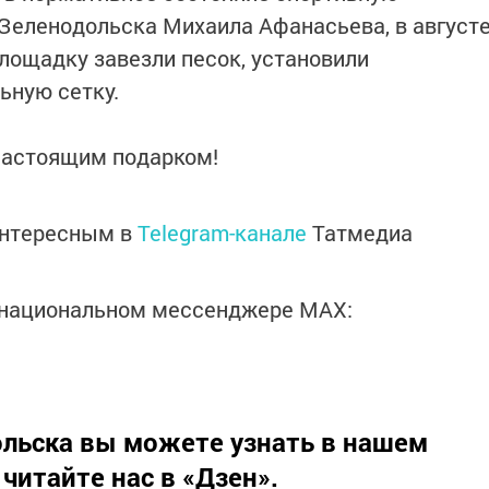
Зеленодольска Михаила Афанасьева, в август
площадку завезли песок, установили
ьную сетку.
настоящим подарком!
интересным в
Telegram-канале
Татмедиа
в национальном мессенджере MАХ:
льска вы можете узнать в нашем
 читайте нас в
«Дзен»
.