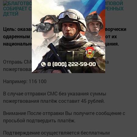
Цель: оказание материальной поддержки творчески
одаренным детям и молодёжи независимо от их
национальности, гражданства, вероисповедания.
Отправь СМС с текстом "116" [пробел] "сумма
пожертвования" на номер 7715.
Например: 116 100
В случае отправки СМС без указания суммы
пожертвования платёж составит 45 рублей.
Внимание После отправки Вы получите сообщение с
просьбой подтвердить платёж.
Подтверждение осуществляется бесплатным