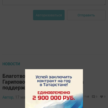
Отправить
Авторизоваться
НОВОСТИ
Благотворительный фонд Дины
Гариповой собирает средства на
поддержку одаренных детей
Автор,
17 марта 2016 - 11:03
1148
0
0