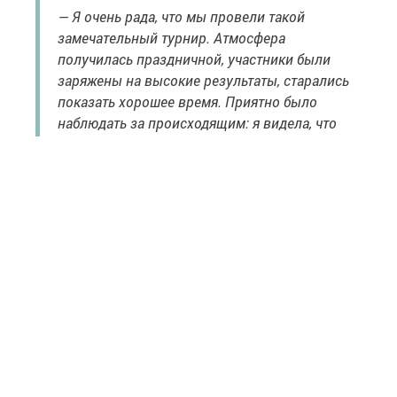
— Я очень рада, что мы провели такой
замечательный турнир. Атмосфера
получилась праздничной, участники были
заряжены на высокие результаты, старались
показать хорошее время. Приятно было
наблюдать за происходящим: я видела, что
дело всей жизни моего мужа продолжает
жить. Большое спасибо организаторам!
Хотим сделать соревнования
традиционными, желание такое есть, —
выразила надежду Сария Масхутова.
Перечислим имена победителей и призёров из числа
хозяев площадки — зеленодольцев. На дистанции
60 метров среди девушек второе и третье места заняли
Алёна Ершова и Алина Рыбакова. Среди юношей
в этой же дисциплине весь пьедестал остался
за нашими спортсменами: это Салават Гобайдуллин,