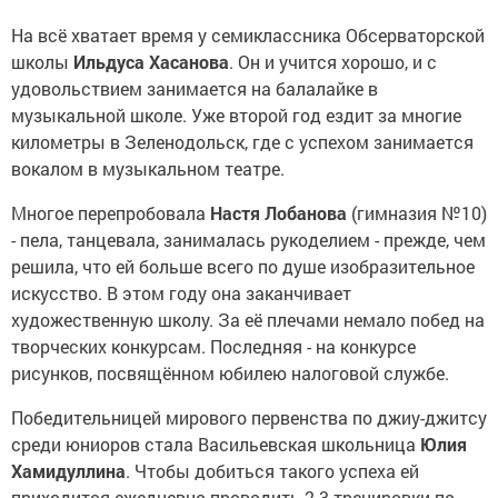
На всё хватает время у семиклассника Обсерваторской
школы
Ильдуса Хасанова
. Он и учится хорошо, и с
удовольствием занимается на балалайке в
музыкальной школе. Уже второй год ездит за многие
километры в Зеленодольск, где с успехом занимается
вокалом в музыкальном театре.
Многое перепробовала
Настя Лобанова
(гимназия №10)
- пела, танцевала, занималась рукоделием - прежде, чем
решила, что ей больше всего по душе изобразительное
искусство. В этом году она заканчивает
художественную школу. За её плечами немало побед на
творческих конкурсам. Последняя - на конкурсе
рисунков, посвящённом юбилею налоговой службе.
Победительницей мирового первенства по джиу-джитсу
среди юниоров стала Васильевская школьница
Юлия
Хамидуллина
. Чтобы добиться такого успеха ей
приходится ежедневно проводить 2-3 тренировки по