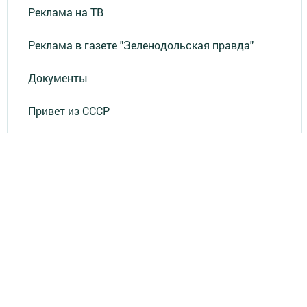
Реклама на ТВ
Реклама в газете "Зеленодольская правда"
Документы
Привет из СССР
Зеленодольская красавица
Фотолетопись Героев
Летопись мужества
«Где эта улица, где этот дом?»
Лица эпохи