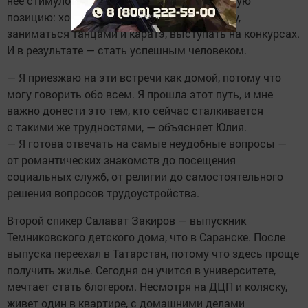
нее стимулом проявлять активную жизненную
позицию: хорошо учиться, выпускать газету,
заниматься танцами и каратэ, выступать на конкурсах.
И в результате — стать успешным человеком.
— Я приезжаю на эти встречи как домой, потому что
могу говорить обо всем. Я прошла этот путь, и мне
важно донести это тем, кто сейчас сталкивается
с такими же трудностями, — объясняет Юлия.
— Я готова отвечать на самые неудобные вопросы —
от романтических знакомств до посещения
социальных служб, от религии до самостоятельного
решения вопросов трудоустройства.
Второй спикер Салават Закиров — выпускник
Темниковского детского дома, что в Саранске. После
выпуска переехал в Татарстан, потому что здесь проще
получить жилье. Сегодня он учится в университете,
мечтает стать блогером. Несмотря на ДЦП и коляску,
живет один в квартире, с домашними делами