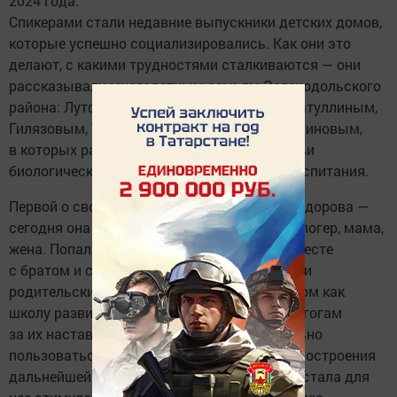
2024 года.
Спикерами стали недавние выпускники детских домов,
которые успешно социализировались. Как они это
делают, с какими трудностями сталкиваются — они
рассказывали многодетным семьям Зеленодольского
района: Лутфуллиным, Миннуллиным, Тухбатуллиным,
Гилязовым, Тарасовым, Валиевым, Хуснутдиновым,
в которых растут мальчишки и девчонки, чьи
биологические родители устранились от воспитания.
Первой о своей судьбе рассказала Юлия Федорова —
сегодня она успешный педагог, психолог, блогер, мама,
жена. Попала в Нурлатский детский дом вместе
с братом и сестрой, когда родителей лишили
родительских прав. Юлия вспоминает детдом как
школу развития интуиции, благодарна педагогам
за их наставления. Например — как правильно
пользоваться бесплатным обучением для построения
дальнейшей карьеры. Безответная любовь стала для