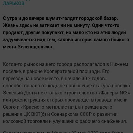
С утра и до вечера шумит-галдит городской базар.
Жизнь здесь не затихает ни на минуту. Одни что-то
продают, другие покупают, но мало кто из этих людей
задумывается над тем, какова история самого бойкого
места Зеленодольска.
Когда-то рынок нашего города располагался в Нижнем
посёлке, в районе Кооперативной площади. Его
переезду на новое место, в начале 30-х годов,
способствовало отнюдь не повышение статуса посёлка
Зелёный Дол и не столько строительство «Фанеры №3»
или реконструкция старых производств (завода имени
Серго и «Красного металлиста»), а прежде всего
решения ЦК ВКП(б) и Совнаркома СССР о развитии
колхозной торговли и улучшению рабочего снабжения.
Следуя указаниям из Москвы 22 мая 1932 года бюро