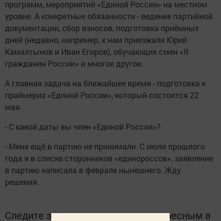
программ, мероприятий «Единой России» на местном
уровне. А конкретные обязанности - ведение партийной
документации, сбор взносов, подготовка приёмных
дней (недавно, например, к нам приезжали Юрий
Камалтынов и Иван Егоров), обучающих смен «Я
гражданин России» и многое другое.
А главная задача на ближайшее время - подготовка к
праймериз «Единой России», который состоится 22
мая.
- С какой даты вы член «Единой Россия»?
- Меня ещё в партию не принимали. С июля прошлого
года я в списке сторонников «единороссов», заявление
в партию написала в феврале нынешнего. Жду
решения.
Следите за самым важным и интересным в