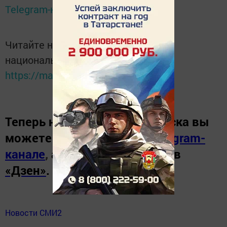
Telegram-канале
Татмедиа
Читайте новости Татарстана в
национальном мессенджере MАХ:
https://max.ru/tatmedia
Теперь
новости Зеленодольска вы
можете узнать в нашем
Telegram-
канале
,
а также читайте нас в
«Дзен»
.
Новости СМИ2