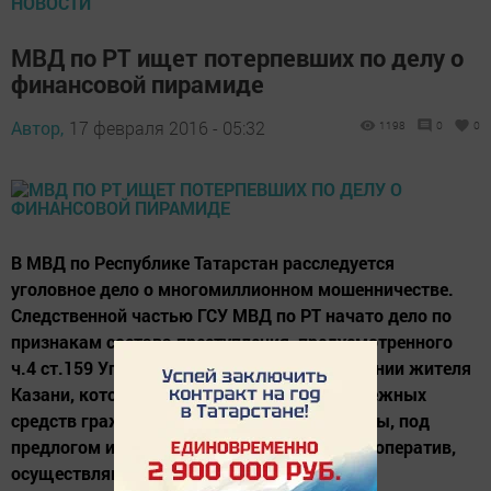
НОВОСТИ
МВД по РТ ищет потерпевших по делу о
финансовой пирамиде
Автор,
17 февраля 2016 - 05:32
1198
0
0
В МВД по Республике Татарстан расследуется
уголовное дело о многомиллионном мошенничестве.
Следственной частью ГСУ МВД по РТ начато дело по
признакам состава преступления, предусмотренного
ч.4 ст.159 Уголовного кодекса РФ в отношении жителя
Казани, который занимался хищением денежных
средств граждан, обещая высокие проценты, под
предлогом инвестирования в кредитный кооператив,
осуществляющий предпринимательскую...