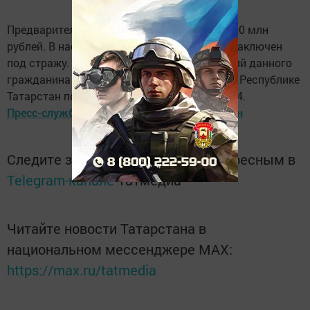
Предварительный ущерб составил более 100 млн
рублей. В настоящее время он задержан и заключен
под стражу. Всем, кто пострадал от действий данного
гражданина просьба обращаться в МВД по Республике
Татарстан по телефонам 291-34-69, 291-33-54.
Пресс-служба МВД по Республике Татарстан
Следите за самым важным и интересным в
Telegram-канале
Татмедиа
Читайте новости Татарстана в
национальном мессенджере MАХ:
https://max.ru/tatmedia