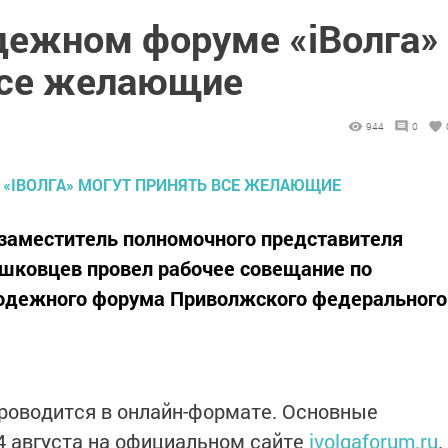
дежном форуме «iВолга»
все желающие
944
0
е заместитель полномочного представителя
шковцев провел рабочее совещание по
одежного форума Приволжского федерального
роводится в онлайн-формате. Основные
24 августа на официальном сайте
ivolgaforum.ru
.