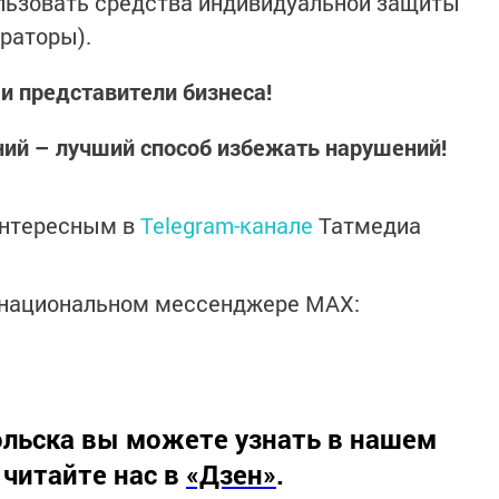
ользовать средства индивидуальной защиты
ираторы).
 представители бизнеса!
ий – лучший способ избежать нарушений!
интересным в
Telegram-канале
Татмедиа
в национальном мессенджере MАХ:
льска вы можете узнать в нашем
 читайте нас в
«Дзен»
.