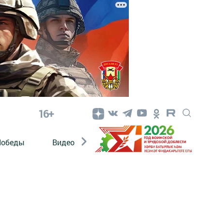
16+
Победы
Видео
Конкурсы
ЭтноДети