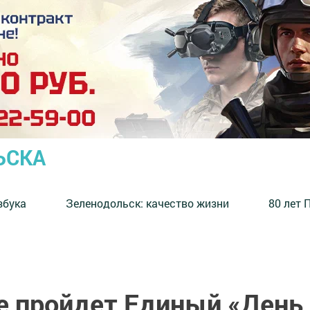
ЬСКА
збука
⁠Зеленодольск: качество жизни
80 лет 
е пройдет Единый «День