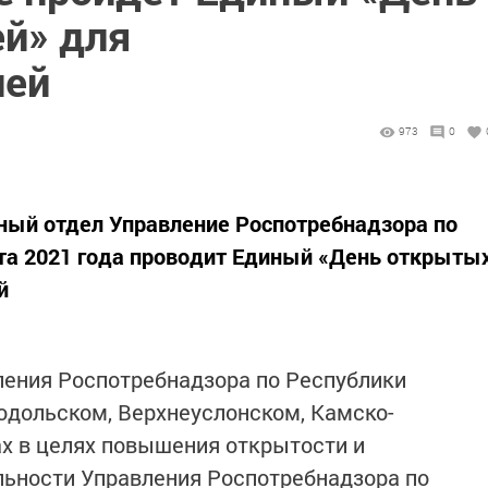
й» для
лей
973
0
ный отдел Управление Роспотребнадзора по
ста 2021 года проводит Единый «День открыты
й
ления Роспотребнадзора по Республики
нодольском, Верхнеуслонском, Камско-
х в целях повышения открытости и
льности Управления Роспотребнадзора по