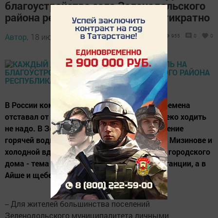
благоустройство села Зеленодольского
района республика увеличит пятикратно
Автор,
18 июня 2014 - 07:42
955
0
0
В России комфорт сельского быта во все времена
отставал от городского. За примерами далеко ходить
не надо. В Зеленодольске плановое отключение
горячей воды - коммунальное бедствие, а в Мизинове и
холодной вдоволь нет. Разбитый асфальт у городского
дома - тема бесконечных жалоб во все инстанции, а в
Айше и щебенение...
-- Для жителей большинства поселений
Зеленодольского муниципалитета личными