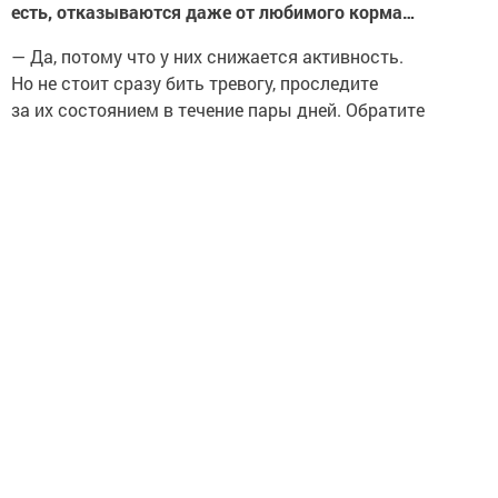
есть, отказываются даже от любимого корма…
— Да, потому что у них снижается активность.
Но не стоит сразу бить тревогу, проследите
за их состоянием в течение пары дней. Обратите
внимание и на рацион питомца: исключите более
жирные корма, добавьте овощей, курицу, индейку
и говядину, меняйте еду в миске после четырёх—шести
часов.
— А что с купанием?
— Купать сильно лохматых животных
не рекомендуется, мокрая шерсть становится как
вакуум, которая мешает терморегуляции организма.
И уж ни в коем случае нельзя купать в холодной воде.
А в очень холодной — опасно для сердца, легких
и почек, у собаки могут быть даже судороги.
— Что делать, если питомец получил тепловой удар?