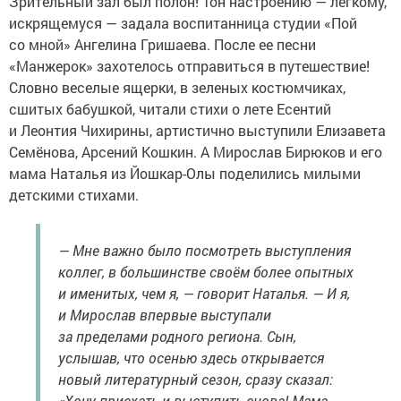
Зрительный зал был полон! Тон настроению — легкому,
искрящемуся — задала воспитанница студии «Пой
со мной» Ангелина Гришаева. После ее песни
«Манжерок» захотелось отправиться в путешествие!
Словно веселые ящерки, в зеленых костюмчиках,
сшитых бабушкой, читали стихи о лете Есентий
и Леонтия Чихирины, артистично выступили Елизавета
Семёнова, Арсений Кошкин. А Мирослав Бирюков и его
мама Наталья из Йошкар-Олы поделились милыми
детскими стихами.
— Мне важно было посмотреть выступления
коллег, в большинстве своём более опытных
и именитых, чем я, — говорит Наталья. — И я,
и Мирослав впервые выступали
за пределами родного региона. Сын,
услышав, что осенью здесь открывается
новый литературный сезон, сразу сказал:
«Хочу приехать и выступить снова! Мама,