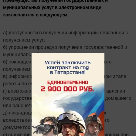
муниципальных услуг в электронном виде
заключаются в следующем:
а) доступности в получении информации, связанной с
получением услуг;
б) упрощении процедур получения государственной и
муниципальной услуги;
б) сокращении временных затрат, связанных с
получением услуг;
в) информированности гражданина на каждом этапе
работы по его заявлению;
г) возможности подачи заявления о предоставлении
государственных и муниципальных услуг с домашнего
или рабочего компьютера;
д) ликвидации бюрократических проволочек
вследствие внедрения системы электронного
документооборота;
е) снижении коррупционных рисков, возникающих при