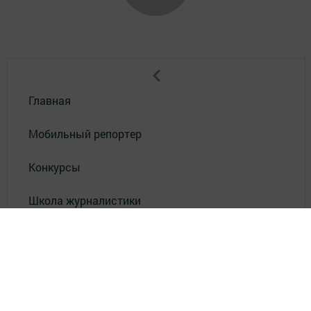
Главная
Мобильный репортер
Конкурсы
Школа журналистики
Видео
Реклама в газете "Наш Зеленый Дол"
Реклама на ТВ