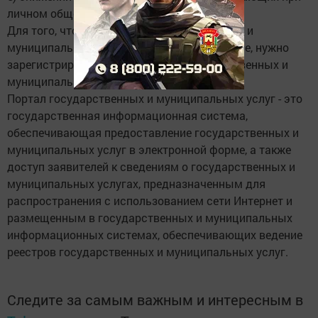
личном общении с чиновниками.
Для того, чтобы получить государственную и
муниципальную услугу в электронной форме, нужно
зарегистрироваться на Портале государственных и
муниципальных услуг.
Портал государственных и муниципальных услуг - это
государственная информационная система,
обеспечивающая предоставление государственных и
муниципальных услуг в электронной форме, а также
доступ заявителей к сведениям о государственных и
муниципальных услугах, предназначенным для
распространения с использованием сети Интернет и
размещенным в государственных и муниципальных
информационных системах, обеспечивающих ведение
реестров государственных и муниципальных услуг.
Следите за самым важным и интересным в