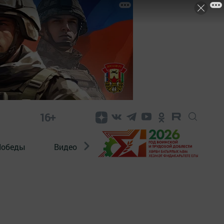
16+
Победы
Видео
Конкурсы
ЭтноДети