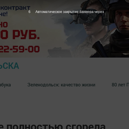
5
Автоматическое закрытие баннера через
ЬСКА
збука
⁠Зеленодольск: качество жизни
80 лет 
е полностью сгорела