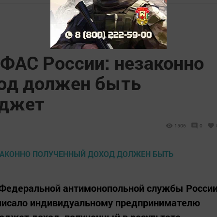
УФАС России: незаконно
од должен быть
юджет
1506
0
 Федеральной антимонопольной службы Росси
дписало индивидуальному предпринимателю
юджет доход, полученный в результате