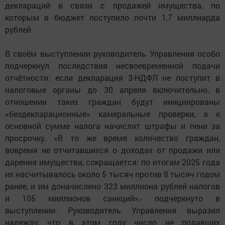
деклараций в связи с продажей имущества, по
которым в бюджет поступило почти 1,7 миллиарда
рублей.
В своём выступлении
руководитель Управления
особо
подчеркнул последствия несвоевременной подачи
отчётности: если декларация 3-НДФЛ
не поступит
в
налоговые органы до 30 апреля включительно,
в
отношении таких граждан будут инициированы
«бездекларационные» камеральные проверки
, а к
основной сумме налога
начислят штрафы и пени за
просрочку
. «В то же время количество граждан,
вовремя не отчитавшихся о доходах от продажи или
дарения имущества, сокращается: по итогам 2025 года
их насчитывалось около 5 тысяч против 8 тысяч годом
ранее, и им доначислено 323 миллиона рублей налогов
и 105 миллионов санкций
»,- подчеркнуто в
выступлении.
Руководитель Управления выразил
надежду, что в этом году число не подавших