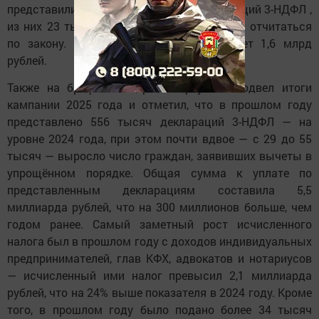
представили уже более 227 тысяч деклараций 3-НДФЛ ,
из них 23 тысячи -
от граждан, обязанных отчитаться
по закону
. Исчислено к уплате в бюджет 1,6 млрд
рублей.
Также на брифинге Марат Сафиуллин подвел итоги
кампании 2025 года и отметил, что в прошлом году
представлено 556 тысяч деклараций 3-НДФЛ — на
уровне 2024 года, при этом почти вдвое — с 29 до 55
тысяч — выросло число граждан, заявивших вычеты в
упрощённом порядке. Общая сумма к уплате по
представленным декларациям составила 5,5
миллиарда рублей, что на 300 миллионов больше, чем
годом ранее. Самый заметный рост исчисленного
налога был в прошлом году с доходов индивидуальных
предпринимателей, глав КФХ, адвокатов и нотариусов
— исчисленный ими налог превысил 2,1 миллиарда
рублей, что на 24% выше показателя в 2024 году. Кроме
того, в прошлом году было подано более 34 тысяч