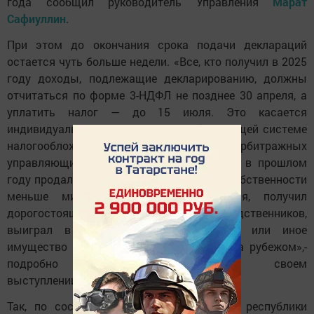
года сообщил руководитель Управления
Марат
Сафиуллин
.
При этом до окончания срока подачи деклараций
остается чуть больше недели.
«Все, кто получил в 2025
году доходы, подлежащие декларированию, должны
отчитаться по форме 3-НДФЛ не позднее 30 апреля, а
уплатить налог — до 15 июля. Это касается
индивидуальных предпринимателей на общей системе
налогообложения, нотариусов, адвокатов, арбитражных
управляющих и тех физических лиц, кто в прошлом
году продал имущество, находящееся в собственности
меньше минимального срока владения, получил
дорогостоящие подарки не от близких родственников,
выиграл в лотерею, сдавал квартиру или иное
имущество в аренду или имел доходы за рубежом»,-
подробно рассказал в своем
выступлении
руководитель Управления.
Так, по состоянию на 1 апреля жители республики