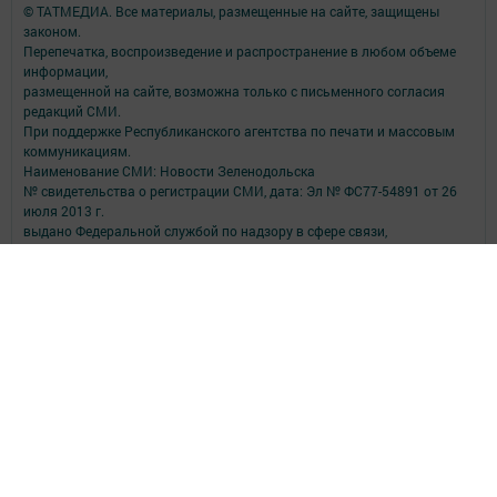
© ТАТМЕДИА. Все материалы, размещенные на сайте, защищены
законом.
Перепечатка, воспроизведение и распространение в любом объеме
информации,
размещенной на сайте, возможна только с письменного согласия
редакций СМИ.
При поддержке Республиканского агентства по печати и массовым
коммуникациям.
Наименование СМИ: Новости Зеленодольска
№ свидетельства о регистрации СМИ, дата: Эл № ФС77-54891 от 26
июля 2013 г.
выдано Федеральной службой по надзору в сфере связи,
информационных технологий и массовых коммуникаций
ФИО главного редактора: Витовский Владимир Викторович
Адрес редакции: 422550, Татарстан Респ., Зеленодольский р-н, г.
Зеленодольск, ул. Ленина, д. 29
Телефон редакции: (84371) 5-38-55
e-mail: zpgazetan@mail.ru
Для сообщений о фактах коррупции zpgazetar@mail.ru
Учредитель СМИ: АО «ТАТМЕДИА»
Антикоррупционная политика
АО «ТАТМЕДИА» использует «cookie»
для персонализации сервисов и
удобства пользователей сайтом.
Использование «cookie» можно отменить в настройках браузера.