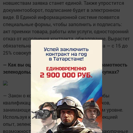
новшествам заявка станет единой. Также упростится
документооборот, подписание будет в электронном
виде. В Единой информационной системе появятся
специальные формы, чтобы заполнить и подписать:
акт приемки товара, работы или услуги, односторонний
отказ от исполнения контракта, обжалование. Вырастет
обязательная доля закупок у малого бизнеса — с 15 до
25% совокупного годового объема закупок.
— Как вы оцениваете подготовленность и грамотность
зеленодольцев, принимающих участие в закупках?
— Закон о контрактной системе требует, чтобы
квалификация и профессионализм работников,
занимающихся закупками, были на должном уровне.
Используя как свой, так и накопленный Дирекцией
опыт, зеленодольские заказчики уже имеют
возможность грамотно организовать свои закупочные