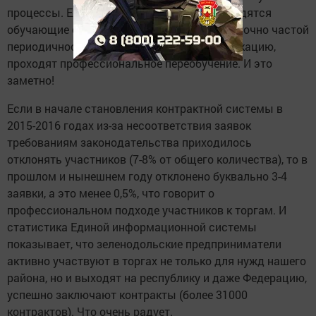
процессы. Ежегодно в нашем городе проводятся
обучающие семинары, сотрудники с достаточно частой
периодичностью повышают свою квалификацию,
проходят профессиональное переобучение. И это
заметно!
Если в начале становления контрактной системы в
2015-2016 годах из-за несоответствия заявок
требованиям законодательства приходилось
отклонять участников (7-8% от общего количества), то в
прошлом и нынешнем году отклонено буквально 3-4
заявки, а это менее 0,5%, что говорит о
профессиональном подходе участников к торгам. И
статистика Единой информационной системы
показывает, что зеленодольские предприниматели
активно участвуют в торгах не только для нужд нашего
района, но и выходят на республику и даже Федерацию,
успешно заключают контракты (более 31000
контрактов). Что очень радует.