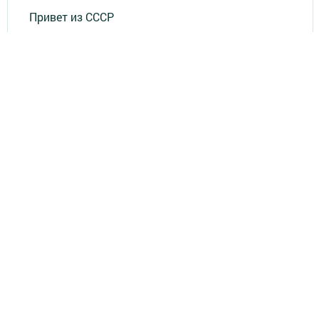
Привет из СССР
Зеленодольская красавица
Фотолетопись Героев
Летопись мужества
«Где эта улица, где этот дом?»
Лица эпохи
«Маяк» в нашей жизни
«Было - стало»
«По волнам памяти»