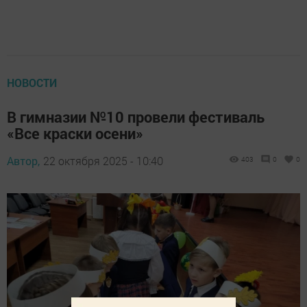
НОВОСТИ
В гимназии №10 провели фестиваль
«Все краски осени»
Автор,
22 октября 2025 - 10:40
403
0
0