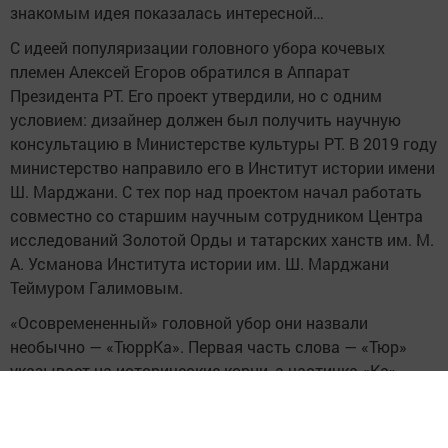
знакомым идея показалась интересной…
С идеей популяризации головного убора кочевых
племен Алексей Егоров обратился в Аппарат
Президента РТ. Его проект утвердили, но с одним
условием: дизайнер должен был получить научную
консультацию в Министерстве культуры РТ. В 2019 году
министерство направило его в Институт истории имени
Ш. Марджани. С тех пор над проектом начал работать
совместно со старшим научным сотрудником Центра
исследований Золотой Орды и татарских ханств им. М.
А. Усманова Института истории им. Ш. Марджани
Теймуром Галимовым.
«Осовремененный» головной убор они назвали
необычно — «ТюррКа». Первая часть слова — «Тюр»
указывает на исторические корни, а частичка «Ка»
означает Казань — начало современного пути.
Первые
образцы были их искусственного материала –
разошлись быстро. Дизайнер понял, что