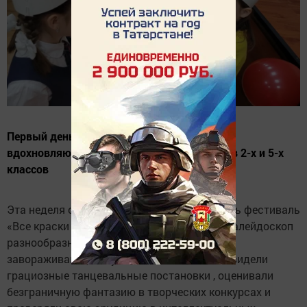
Первый день марафона был ознаменован
вдохновляющими выступлениями учеников 2-х и 5-х
классов
Эта неделя обещает быть насыщенной, ведь фестиваль
«Все краски осени» приготовил для ребят калейдоскоп
разнообразных испытаний. Уже звучали
завораживающие музыкальные мелодии , видели
грациозные танцевальные постановки , оценивали
безграничную фантазию в творческих конкурсах и