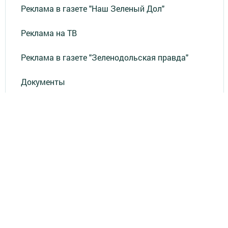
Реклама в газете "Наш Зеленый Дол"
Реклама на ТВ
Реклама в газете "Зеленодольская правда"
Документы
Привет из СССР
Зеленодольская красавица
Фотолетопись Героев
Летопись мужества
«Где эта улица, где этот дом?»